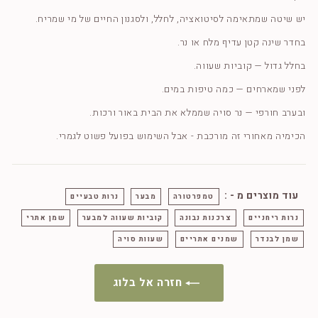
יש שיטה שמתאימה לסיטואציה, לחלל, ולסגנון החיים של מי שמריח.
בחדר שינה קטן עדיף מלח או נר.
בחלל גדול — קוביות שעווה.
לפני שמארחים — כמה טיפות במים.
ובערב חורפי — נר סויה שממלא את הבית באור ורכות.
הכימיה מאחורי זה מורכבת - אבל השימוש בפועל פשוט לגמרי.
עוד מוצרים מ - :
טמפרטורה
מבער
נרות טבעיים
נרות ריחניים
צרכנות נבונה
קוביות שעווה למבער
שמן אתרי
שמן לבנדר
שמנים אתריים
שעוות סויה
חזרה אל בלוג