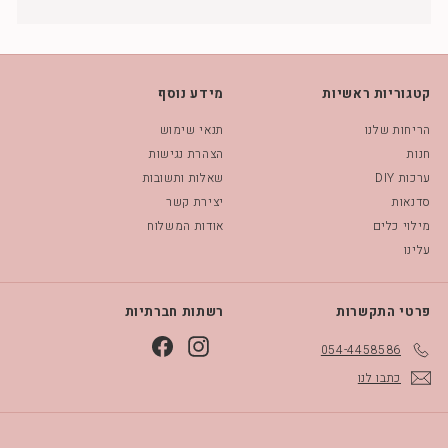
Expand
submenu
קטגוריות ראשיות
מידע נוסף
הריחות שלנו
תנאי שימוש
חנות
הצהרת נגישות
ערכות DIY
שאלות ותשובות
סדנאות
יצירת קשר
מילוי כלים
אודות המשלוח
עלינו
פרטי התקשרות
רשתות חברתיות
Facebook
Instagram
054-4458586
כתבו לנו