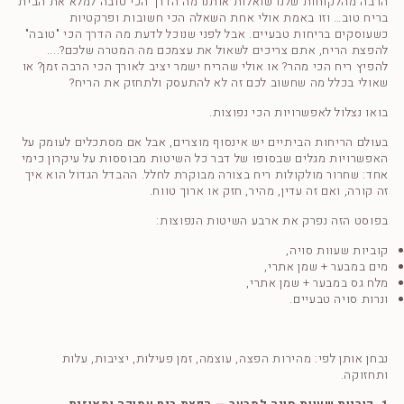
הרבה מהלקוחות שלנו שואלות אותנו מה הדרך הכי טובה למלא את הבית
בריח טוב… וזו באמת אולי אחת השאלה הכי חשובות ופרקטיות
כשעוסקים בריחות טבעיים. אבל לפני שנוכל לדעת מה הדרך הכי "טובה"
להפצת הריח, אתם צריכים לשאול את עצמכם מה המטרה שלכם?....
להפיץ ריח הכי מהר? או אולי שהריח ישמר יציב לאורך הכי הרבה זמן? או
שאולי בכלל מה שחשוב לכם זה לא להתעסק ולתחזק את הריח?
בואו נצלול לאפשרויות הכי נפוצות.
בעולם הריחות הביתיים יש אינסוף מוצרים, אבל אם מסתכלים לעומק על
האפשרויות מגלים שבסופו של דבר כל השיטות מבוססות על עיקרון כימי
אחד: שחרור מולקולות ריח בצורה מבוקרת לחלל. ההבדל הגדול הוא איך
זה קורה, ואם זה עדין, מהיר, חזק או ארוך טווח.
בפוסט הזה נפרק את ארבע השיטות הנפוצות:
קוביות שעוות סויה,
מים במבער + שמן אתרי,
מלח גס במבער + שמן אתרי,
ונרות סויה טבעיים.
נבחן אותן לפי: מהירות הפצה, עוצמה, זמן פעילות, יציבות, עלות
ותחזוקה.