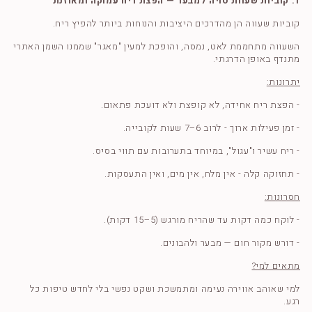
1. קוביות שעוות סויה למבער — הפצת ריח עמוקה ומאוזנת
קוביות שעווה הן מהדרכים היציבות והנוחות ביותר להפיץ ריח.
השעווה מתחממת לאט, נמסה, והופכת למעין "מאגר" שממנו השמן האתרי
מתנדף באופן הדרגתי.
יתרונות:
- הפצת ריח אחידה, לא קופצת ולא דועכת פתאום.
- זמן פעילות ארוך - לרוב 6–7 שעות לקובייה.
- ריח עשיר ו"עגול", במיוחד בתערובות עם תווי בסיס.
- תחזוקה קלה - אין מלח, אין מים, ואין התעסקות.
חסרונות:
- לוקח כמה דקות עד שהריח מורגש (5–15 דקות).
- דורש מקור חום — מבער ולהבונים.
מתאים למי?
למי שאוהב אווירה נעימה ומתמשכת ושקט נפשי בלי לחדש טיפות כל
רגע.